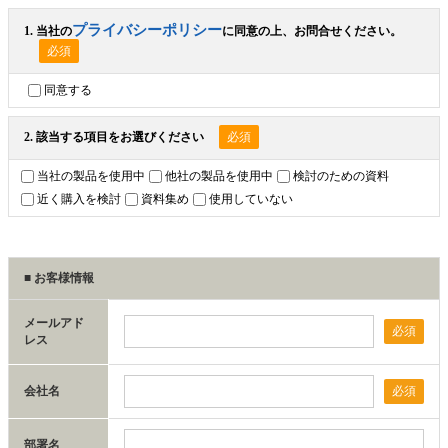
プライバシーポリシー
1. 当社の
に同意の上、お問合せください。
同意する
2. 該当する項目をお選びください
当社の製品を使用中
他社の製品を使用中
検討のための資料
近く購入を検討
資料集め
使用していない
■ お客様情報
メールアド
必須
レス
会社名
必須
部署名